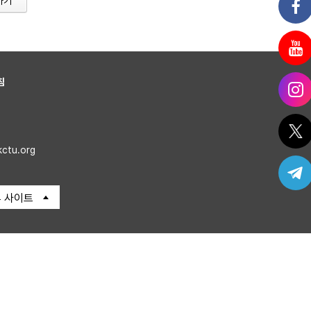
가기
침
kctu.org
 사이트