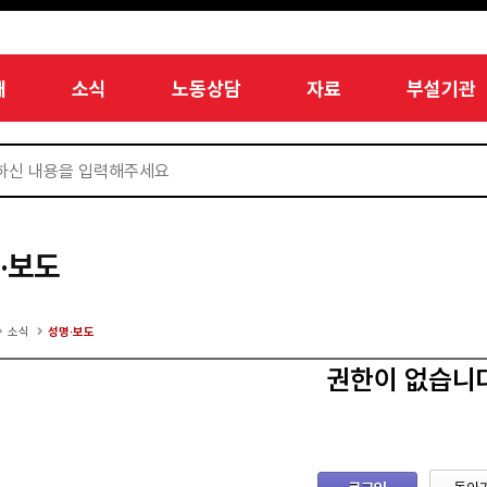
개
소식
노동상담
자료
부설기관
·보도
소식
성명·보도
권한이 없습니