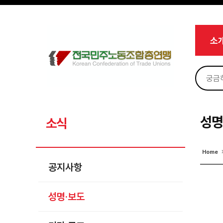
메뉴 건너뛰기
로그인
회원가입
마이페이지
소개
소
<
소식
공지사항
성명·보도
기타 공고
성명
소식
노동상담
Home
자료
공지사항
부설기관
성명·보도
업무