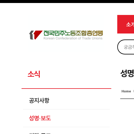
메뉴 건너뛰기
로그인
회원가입
마이페이지
소개
소
<
소식
공지사항
성명·보도
기타 공고
성명
소식
노동상담
Home
자료
공지사항
부설기관
성명·보도
업무