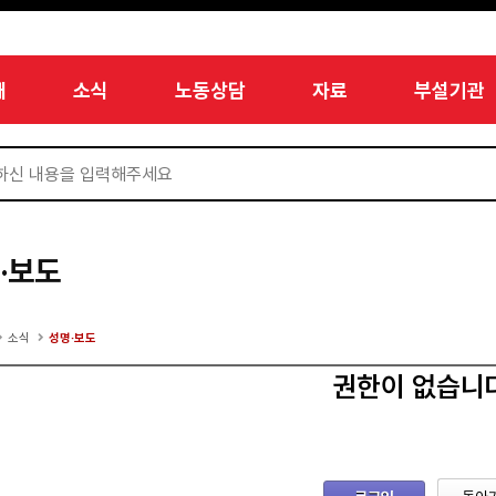
개
소식
노동상담
자료
부설기관
·보도
소식
성명·보도
권한이 없습니