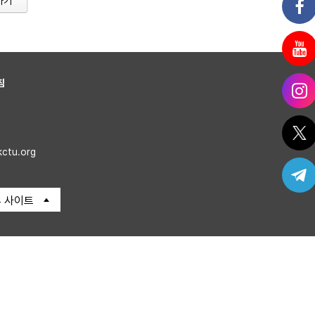
가기
침
kctu.org
 사이트