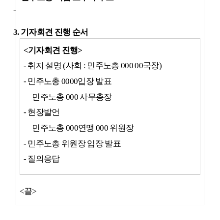
-
3.
기자회견 진행 순서
<
기자회견 진행
>
-
취지 설명
(
사회
:
민주노총
000 00
국장
)
-
민주노총
0000
입장 발표
민주노총
000
사무총장
-
현장발언
민주노총
000
연맹
000
위원장
-
민주노총 위원장 입장 발표
-
질의응답
<
끝
>