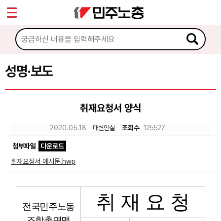
*
Sketchbook5, 스케치북5
마이페이지
소개
<
소식
성명·보도
Sketchbook5, 스케치북5
공지사항
취재요청서 양식
성명·보도
2020.05.18
대변인실
조회수
125527
기타 공고
첨부파일
다운로드
노동상담
취재요청서 예시문.hwp
자료
취 재 요 청
전국민주노동
부설기관
조합총연맹