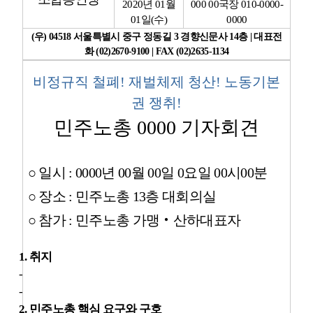
2020
년
01
월
000 00
국장
010-0000-
01
일
(
수
)
0000
업무
(
우
) 04518
서울특별시 중구 정동길
3
경향신문사
14
층
|
대표전
화
(02)2670-9100 | FAX (02)2635-1134
비정규직 철폐
!
재벌체제 청산
!
노동기본
권 쟁취
!
민주노총
0000
기자회견
○
일시
: 0000
년
00
월
00
일
0
요일
00
시
00
분
○
장소
:
민주노총
13
층 대회의실
○
참가
:
민주노총 가맹
‧
산하대표자
1.
취지
-
-
2.
민주노총 핵심 요구와 구호