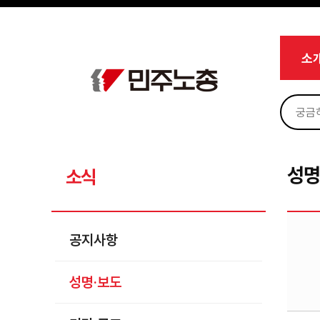
메뉴 건너뛰기
로그인
회원가입
Sketchbook5, 스케치북5
마이페이지
소개
소
<
소식
공지사항
Sketchbook5, 스케치북5
성명·보도
기타 공고
성명
소식
노동상담
자료
공지사항
부설기관
성명·보도
업무