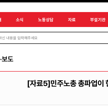
개
소식
노동상담
자료
부설기관
·보도
[자료5]민주노총 총파업이 