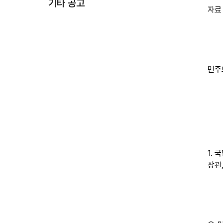
기타 공고
자료 
민주
1.
장관