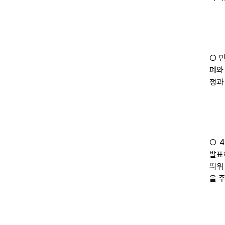
○ 
폐와
쟁과
○ 
발표
띄워
을 