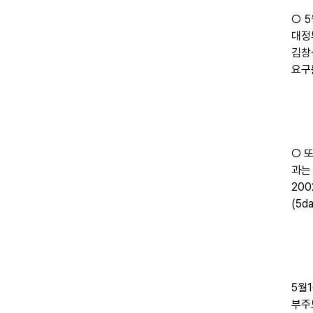
○ 
대정
김창성
요구
○ 
과는
20
(5d
5월
부주