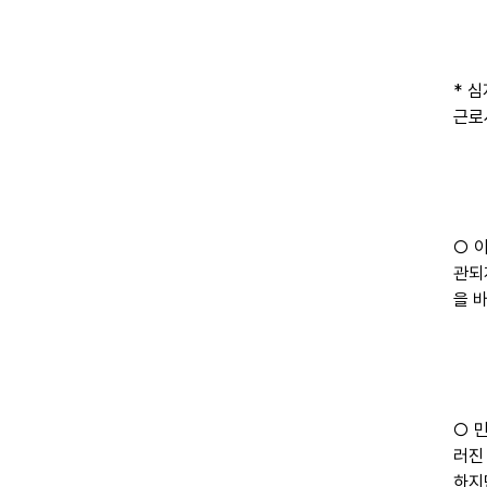
* 
근로
○ 
관되
을 
○ 
러진
하지