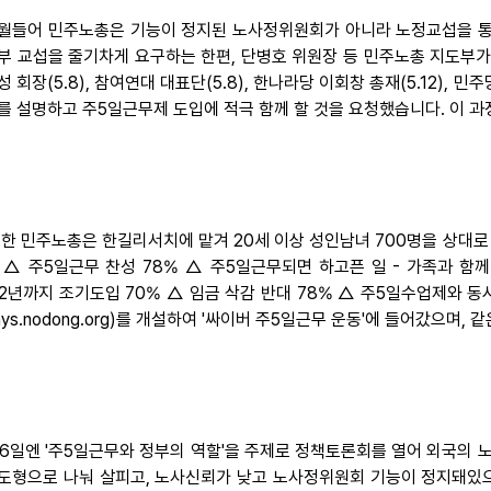
5월들어 민주노총은 기능이 정지된 노사정위원회가 아니라 노정교섭을 
부 교섭을 줄기차게 요구하는 한편, 단병호 위원장 등 민주노총 지도부가 최선
 회장(5.8), 참여연대 대표단(5.8), 한나라당 이회창 총재(5.12), 
를 설명하고 주5일근무제 도입에 적극 함께 할 것을 요청했습니다. 이 
또한 민주노총은 한길리서치에 맡겨 20세 이상 성인남녀 700명을 상대로
 △ 주5일근무 찬성 78% △ 주5일근무되면 하고픈 일 - 가족과 함께 
02년까지 조기도입 70% △ 임금 삭감 반대 78% △ 주5일수업제와 
ays.nodong.org)를 개설하여 '싸이버 주5일근무 운동'에 들어갔으며
16일엔 '주5일근무와 정부의 역할'을 주제로 정책토론회를 열어 외국의 
도형으로 나눠 살피고, 노사신뢰가 낮고 노사정위원회 기능이 정지돼있