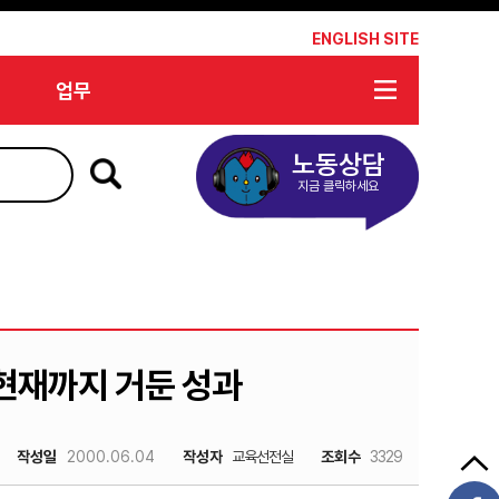
*
ENGLISH SITE
업무
노동상담
지금 클릭하세요
현재까지 거둔 성과
작성일
2000.06.04
작성자
교육선전실
조회수
3329