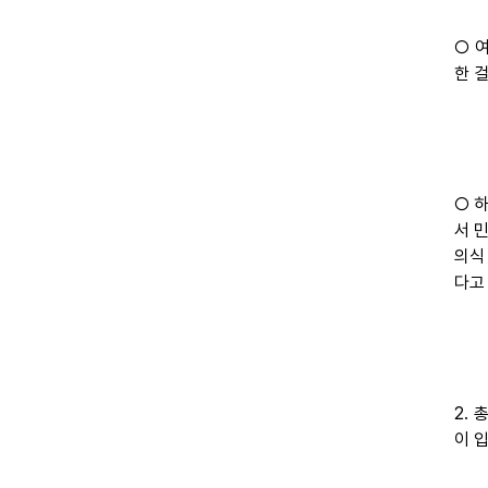
○ 
한 
○ 
서 
의식
다고
2.
이 