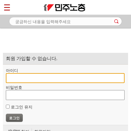
*
마이페이지
소개
<
소식
노동상담
자료
회원 가입할 수 없습니다.
부설기관
아이디
업무
비밀번호
로그인 유지