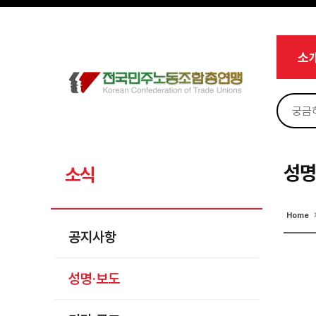
메뉴 건너뛰기
로그인
회원가입
마이페이지
소개
소
<
소식
공지사항
성명·보도
기타 공고
성명
소식
노동상담
Home
자료
공지사항
부설기관
성명·보도
업무