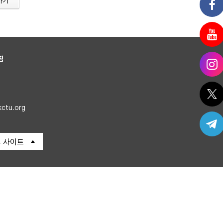
가기
침
kctu.org
 사이트