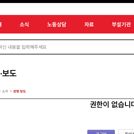
개
소식
노동상담
자료
부설기관
·보도
소식
성명·보도
권한이 없습니