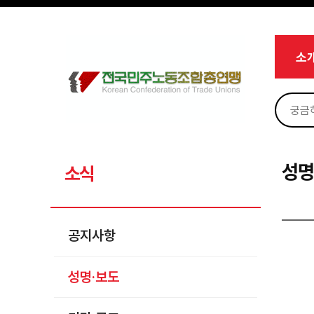
메뉴 건너뛰기
로그인
회원가입
마이페이지
소개
소
<
소식
공지사항
성명·보도
기타 공고
성명
소식
노동상담
자료
공지사항
부설기관
성명·보도
업무