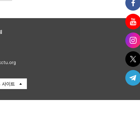
침
kctu.org
 사이트