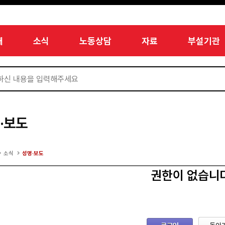
개
소식
노동상담
자료
부설기관
·보도
소식
성명·보도
권한이 없습니