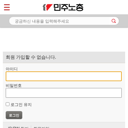
*
마이페이지
소개
<
소식
노동상담
자료
회원 가입할 수 없습니다.
부설기관
아이디
업무
비밀번호
로그인 유지