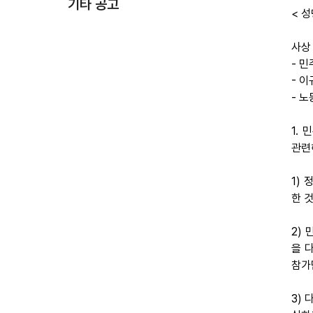
기타 공고
< 성
사상
- 
- 
- 
1.
관련
1)
한 
2)
을 
참가
3)