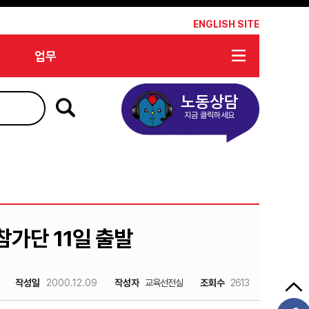
*
ENGLISH SITE
업무
노동상담
지금 클릭하세요
가단 11일 출발
작성일
2000.12.09
작성자
교육선전실
조회수
2613