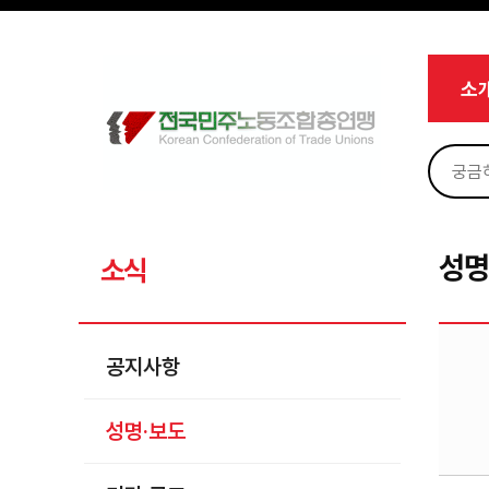
메뉴 건너뛰기
로그인
회원가입
Sketchbook5, 스케치북5
마이페이지
소개
소
<
소식
공지사항
Sketchbook5, 스케치북5
성명·보도
기타 공고
성명
소식
노동상담
자료
공지사항
부설기관
성명·보도
업무