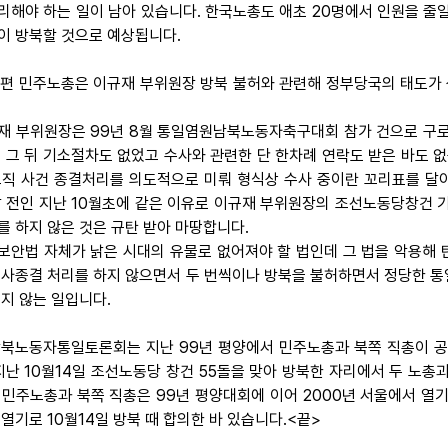
리해야 하는 일이 남아 있습니다. 한국노총도 애초 20명에서 인원을 줄
이 방북할 것으로 예상됩니다.
 한편 민주노총은 이규재 부위원장 방북 불허와 관련해 정부당국의 태도가
재 부위원장은 99년 8월 통일염원남북노동자축구대회 참가 건으로 구로
, 그 뒤 기소절차도 없었고 수사와 관련한 단 한차례 연락도 받은 바도 
오직 사건 종결처리를 의도적으로 미뤄 형식상 수사 중이란 꼬리표를 달
달 전인 지난 10월초에 같은 이유로 이규재 부위원장의 조선노동당창건 
를 하지 않은 것은 규탄 받아 마땅합니다.
보안법 자체가 낡은 시대의 유물로 없어져야 할 법인데 그 법을 악용해 
수사종결 처리를 하지 않으면서 두 번씩이나 방북을 불허하면서 정당한 통
되지 않는 일입니다.
 남북노동자통일토론회는 지난 99년 평양에서 민주노총과 북쪽 직총이
 지난 10월14일 조선노동당 창건 55돌을 맞아 방북한 자리에서 두 노
 민주노총과 북쪽 직총은 99년 평양대회에 이어 2000년 서울에서 
 열기로 10월14일 방북 때 합의한 바 있습니다.<끝>