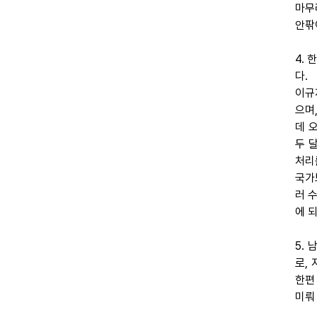
마무
안팎
4.
다.
이규
으며
데 
두 
처리
국가
러 
에 
5.
로,
한편
미뤄