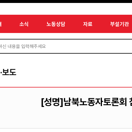
개
소식
노동상담
자료
부설기관
·보도
[성명]남북노동자토론회 참