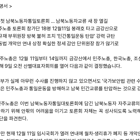
명서 >
 첫 남북노동자통일토론회 … 남북노동자교류 새 장 열길
민주노총 토론회 참가단 18명 12월11일 봉래호 타고 금강산으로
이규재 부위원장 방북 불허 조치 '민간통일운동 탄압' 강력 규탄
노동법 개악안 연내 상정 확실한 정세 감안 단위원장 참가 않기로
 민주노총은 12월 11일부터 14일까지 금강산에서 민주노총, 한국노총
해 9일 오전 산별대표자회의를 열어 다음과 같이 결정했습니다.
 정부가 실제 아무런 수사를 진행하지 않고 있으면서도 '국가보안법 관련 
것은 민주노총과 통일운동을 방해하고 남북 민간교류를 탄압하는 것으로 
 민주노총은 이번 남북노동자통일대토론회에 담긴 남북노동자 자주교류의
다하기 위해 안팎의 어려움을 이기고 토론회 자체는 꼭 성사되도록 노력해
단을 파견한다.
 다만 현재 12월 11일 임시국회가 열려 연내에 월차·생리휴가 폐지 등 