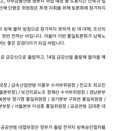
고, 사무금융연맹 생보사 파업 예정 등 노동시간 단축과 일
안해 단병호 위원장은 투쟁 지휘를 위해 토론회에 참가하지
 방북 불허 방침으로 참가하지 못하게 된 데 대해, 조선직
 한번 전하는 바입니다. 아울러 이번 통일토론회가 남북노
 여는 좋은 징검다리가 되길 바랍니다.
으로 금강산으로 출발하고, 14일 금강산을 출발해 돌아올 예
국장 / 금속산업연맹 이홍우 수석부위원장 / 전교조 최교진
울본부장) / 보건의료노조 정해선 수석부위원장 / 경남본부
충북본부 정기영 통일위원장 / 경기본부 구희연 통일위원장 /
본부장 / 서울본부 이성종 통일위원장 / 공공연맹 김대훈 대
훈 공공연맹 대협부장은 정부가 출발 전까지 방북승인절차를