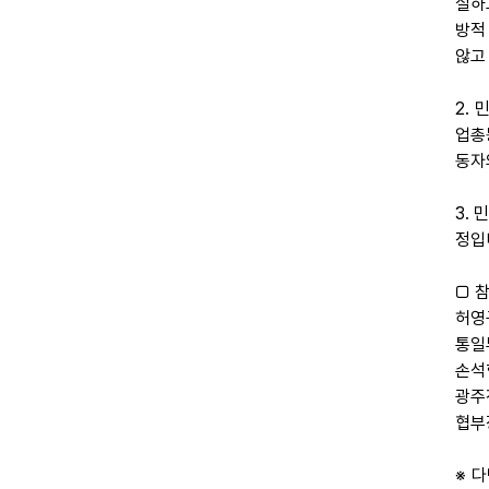
실하
방적
않고
2.
업총
동자
3.
정입
□ 
허영
통일
손석
광주
협부
※ 