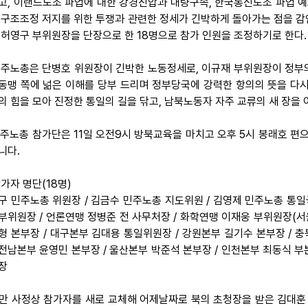
고, 이랜드노조 파업에 대한 강경진압과 대량구속, 한국통신노조 파업 예
 구조조정 저지를 위한 투쟁과 관련한 정세가 긴박하게 돌아가는 점을 감
 허영구 부위원장을 단장으로 한 18명으로 참가 인원을 조정하기로 한다.
 민주노총은 단병호 위원장이 긴박한 노동정세로, 이규재 부위원장이 정부의
동맹 쪽에 넒은 이해를 당부 드리며 정부당국에 강력한 항의의 뜻을 다시
의 힘을 모아 진정한 통일의 길을 닦고, 남북노동자 자주 교류의 새 장을
 민주노총 참가단은 11일 오전9시 방북교육을 마치고 오후 5시 봉래호 편
니다.
참가자 명단(18명)
구 민주노총 위원장 / 김금수 민주노총 지도위원 / 김영제 민주노총 통일
부위원장 / 언론연맹 정병준 전 사무처장 / 화학연맹 이재웅 부위원장(서
형 본부장 / 대구본부 김대용 통일위원장 / 강원본부 길기수 본부장 / 
전남본부 윤영민 본부장 / 울산본부 박준석 본부장 / 인천본부 최동식 부
장
다만 사정상 참가자를 새로 교체해 어제날짜로 북의 초청장을 받은 김대