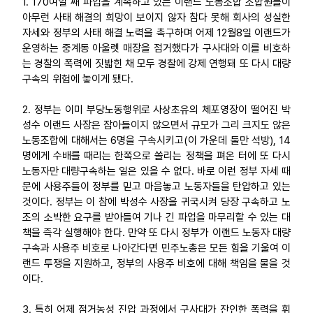
1. 170여일 째 파업을 계속하고 있는 이랜드 노동조합 조합원들이
아무런 사태 해결의 희망이 보이지 않자 참다 못해 회사의 성실한
업무
자세와 정부의 사태 해결 노력을 촉구하며 어제 12월8일 이랜드가
운영하는 중계동 아울렛 매장을 점거했다가 구사대와 이를 비호하
는 경찰의 폭력에 짓밟힌 채 모두 경찰에 강제 연행돼 또 다시 대량
구속의 위험에 놓이게 됐다.
2. 정부는 이미 부당노동행위로 사상초유의 체포영장이 떨어진 박
성수 이랜드 사장은 잡아들이지 않으면서 규모가 그리 크지도 않은
노동조합에 대해서는 6명을 구속시키고(이 가운데 둘만 석방), 14
명에게 수배를 때리는 한쪽으로 쏠리는 정책을 펴온 터에 또 다시
노동자만 대량구속하는 일은 있을 수 없다. 바로 이런 정부 자세 때
문에 사용주들이 정부를 믿고 마음놓고 노동자들을 탄압하고 있는
것이다. 정부는 이 참에 박성수 사장을 귀국시켜 당장 구속하고 노
조의 소박한 요구를 받아들여 기나 긴 파업을 마무리할 수 있는 대
책을 즉각 실행해야 한다. 만약 또 다시 정부가 이랜드 노동자 대량
구속과 사용주 비호로 나아간다면 민주노총은 모든 힘을 기울여 이
랜드 투쟁을 지원하고, 정부의 사용주 비호에 대해 책임을 물을 것
이다.
3. 특히 어제 점거농성 진압 과정에서 구사대가 잔인한 폭력을 휘