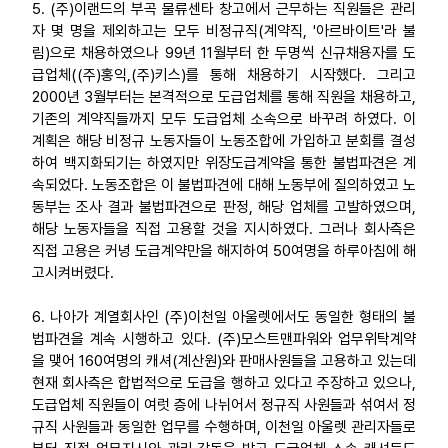
5. (주)이랜드의 부곡 물류센타 창고에서 근무하는 직원들은 관리
자 몇 명을 제외하고는 모두 비정규직(계약직, '아르바이트'라 불
림)으로 채용하였으나 99년 11월부터 한 두명씩 신규채용자를 도
급업체((주)홍익,(주)키스)를 통해 채용하기 시작했다. 그리고
2000년 3월부터는 본격적으로 도급업체를 통해 직원을 채용하고,
기존의 계약직들까지 모두 도급업체 소속으로 바꾸려 하였다. 이
계획은 해당 비정규 노동자들이 노동조합에 가입하고 분회를 결성
하여 백지화되기는 하였지만 위장도급계약을 통한 불법파견은 계
속되었다. 노동조합은 이 불법파견에 대해 노동부에 질의하였고 노
동부는 조사 결과 불법파견으로 판정, 해당 업체를 고발하였으며,
해당 노동자들을 직접 고용할 것을 지시하였다. 그러나 회사측은
직접 고용은 커녕 도급계약만을 해지하여 50여명을 하루아침에 해
고시켜버렸다.
6. 나아가 계열회사인 (주)이천일 아울렛에서도 동일한 형태의 불
법파견을 계속 시행하고 있다. (주)모스트맨파워와 업무위탁계약
을 맺어 160여명의 캐셔(계산원)와 판매사원들을 고용하고 있는데
현재 회사측은 합법적으로 도급을 행하고 있다고 주장하고 있으나,
도급업체 직원들이 여럿 층에 나뉘어서 정규직 사원들과 섞여서 정
규직 사원들과 동일한 업무를 수행하며, 이천일 아울렛 관리자들로