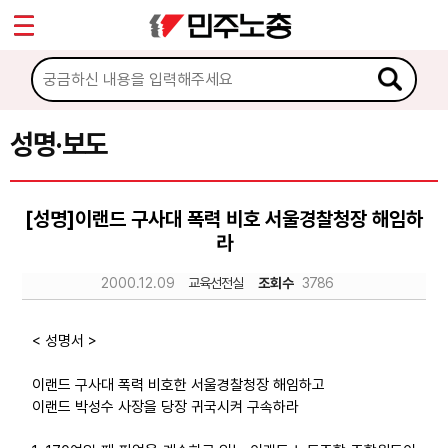
*
Sketchbook5, 스케치북5
마이페이지
소개
<
소식
성명·보도
Sketchbook5, 스케치북5
공지사항
[성명]이랜드 구사대 폭력 비호 서울경찰청장 해임하
성명·보도
라
기타 공고
2000.12.09
교육선전실
조회수
3786
노동상담
< 성명서 >
자료
이랜드 구사대 폭력 비호한 서울경찰청장 해임하고
이랜드 박성수 사장을 당장 귀국시켜 구속하라
부설기관