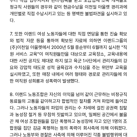
부터 직접 업무지시와 관리·감독을 받고 도급업체 소속 캐셔들도
정규직 사원들의 경우와 같이 현금수납을 이천일 아울렛 경리과에
개인별로 직접 수납시키고 있는 등 명백한 불법파견을 실시하고 있
다.
7. 또한 이랜드 여성 노동자들에 대한 직접 면담을 통한 진술 확보
와 법적 자문 등을 통하여 확보된 자료에 의하면 이랜드그룹의
(주)이천일 아울렛에서 2000년 5월 중순부터 6월까지 실시한 "직
원 서비스 교육"이 여직원들만을 대상으로 교육장소, 교육내용에
대한 사전 공지도 제대로 하지 않고 육군 1사단에서 관리자들의 강
요와 강압적 태도로 성적 굴욕감과 수치심을 주는 위안부 교육을
실시하였고, 또한 매장 내에서 여러 형태와 경로로 관리자들에 의
한 여직원 성희롱과 성폭력이 발생했다.
8. 이랜드 노동조합은 자신의 이익을 넘어 같이 근무하는 비정규직
동료들의 고통을 같이하고자 합법적인 절차를 거쳐 파업에 들어갔
다. 그러나 노동자들의 파업의 권리는 수 차례에 걸친 공권력 침탈
과 농성장 철거 등 무참히 짓밟히고 있으며, 밀폐된 공간에서 불을
끈 채 여성 조합원들을 집단 폭행하고 농성장에 자고 있던 1명의 조
합원을 집단 감금 폭행하는 등의 폭력이 회사측에 의해 이뤄졌다.
그러나 노동부와 경찰은 사측에 의해 이루어진 각종 불법행위에 대