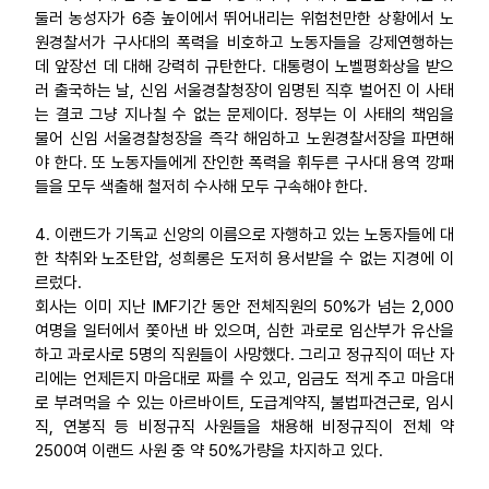
둘러 농성자가 6층 높이에서 뛰어내리는 위험천만한 상황에서 노
원경찰서가 구사대의 폭력을 비호하고 노동자들을 강제연행하는
데 앞장선 데 대해 강력히 규탄한다. 대통령이 노벨평화상을 받으
러 출국하는 날, 신임 서울경찰청장이 임명된 직후 벌어진 이 사태
는 결코 그냥 지나칠 수 없는 문제이다. 정부는 이 사태의 책임을
물어 신임 서울경찰청장을 즉각 해임하고 노원경찰서장을 파면해
야 한다. 또 노동자들에게 잔인한 폭력을 휘두른 구사대 용역 깡패
들을 모두 색출해 철저히 수사해 모두 구속해야 한다.
4. 이랜드가 기독교 신앙의 이름으로 자행하고 있는 노동자들에 대
한 착취와 노조탄압, 성희롱은 도저히 용서받을 수 없는 지경에 이
르렀다.
회사는 이미 지난 IMF기간 동안 전체직원의 50%가 넘는 2,000
여명을 일터에서 쫓아낸 바 있으며, 심한 과로로 임산부가 유산을
하고 과로사로 5명의 직원들이 사망했다. 그리고 정규직이 떠난 자
리에는 언제든지 마음대로 짜를 수 있고, 임금도 적게 주고 마음대
로 부려먹을 수 있는 아르바이트, 도급계약직, 불법파견근로, 임시
직, 연봉직 등 비정규직 사원들을 채용해 비정규직이 전체 약
2500여 이랜드 사원 중 약 50%가량을 차지하고 있다.