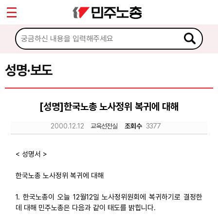
*
Sketchbook5, 스케치북5
마이페이지
소개
<
소식
성명·보도
Sketchbook5, 스케치북5
공지사항
[성명]한국노총 노사정위 복귀에 대해
성명·보도
2000.12.12
교육선전실
조회수
3377
기타 공고
노동상담
< 성명서 >
한국노총 노사정위 복귀에 대해
자료
1. 한국노총이 오늘 12월12일 노사정위원회에 복귀하기로 결정한
데 대해 민주노총은 다음과 같이 태도를 밝힙니다.
부설기관