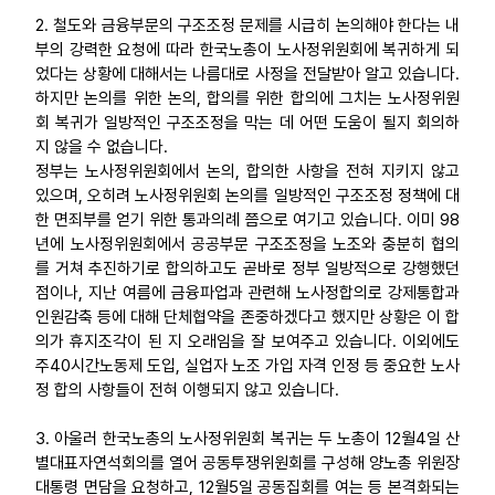
2. 철도와 금융부문의 구조조정 문제를 시급히 논의해야 한다는 내
업무
부의 강력한 요청에 따라 한국노총이 노사정위원회에 복귀하게 되
었다는 상황에 대해서는 나름대로 사정을 전달받아 알고 있습니다.
하지만 논의를 위한 논의, 합의를 위한 합의에 그치는 노사정위원
회 복귀가 일방적인 구조조정을 막는 데 어떤 도움이 될지 회의하
지 않을 수 없습니다.
정부는 노사정위원회에서 논의, 합의한 사항을 전혀 지키지 않고
있으며, 오히려 노사정위원회 논의를 일방적인 구조조정 정책에 대
한 면죄부를 얻기 위한 통과의례 쯤으로 여기고 있습니다. 이미 98
년에 노사정위원회에서 공공부문 구조조정을 노조와 충분히 협의
를 거쳐 추진하기로 합의하고도 곧바로 정부 일방적으로 강행했던
점이나, 지난 여름에 금융파업과 관련해 노사정합의로 강제통합과
인원감축 등에 대해 단체협약을 존중하겠다고 했지만 상황은 이 합
의가 휴지조각이 된 지 오래임을 잘 보여주고 있습니다. 이외에도
주40시간노동제 도입, 실업자 노조 가입 자격 인정 등 중요한 노사
정 합의 사항들이 전혀 이행되지 않고 있습니다.
3. 아울러 한국노총의 노사정위원회 복귀는 두 노총이 12월4일 산
별대표자연석회의를 열어 공동투쟁위원회를 구성해 양노총 위원장
대통령 면담을 요청하고, 12월5일 공동집회를 여는 등 본격화되는