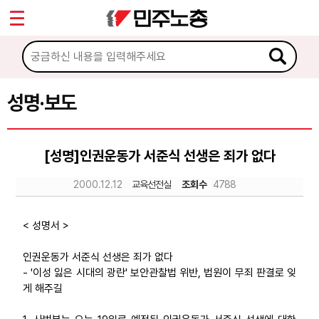
*
Sketchbook5, 스케치북5
마이페이지
소개
<
소식
성명·보도
Sketchbook5, 스케치북5
공지사항
[성명]인권운동가 서준식 선생은 죄가 없다
성명·보도
2000.12.12
교육선전실
조회수
4788
기타 공고
노동상담
< 성명서 >
인권운동가 서준식 선생은 죄가 없다
자료
- '이성 잃은 시대의 광란' 보안관찰법 위반, 법원이 무죄 판결로 잊
게 해주길
부설기관