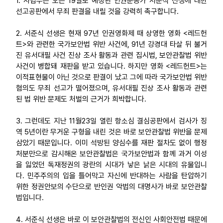
1. 사법부는 오는 19일로 예정된 인권운동가 서준식 선생에 대한
선고공판에서 무죄 판결을 내릴 것을 강력히 촉구합니다.
업무
2. 서준식 선생은 현재 97년 인권영화제 때 상영한 영화 <레드헌
트>와 관련한 국가보안법 위반 사건에, 91년 강경대 타살 뒤 불거
진 유서대필 사건 진상 조사 활동과 관련 집시법, 보안관찰법 위반
사건이 병합돼 재판을 받고 있습니다. 하지만 영화 <레드헌트>는
이적표현물이 아닌 것으로 판결이 났고 그에 따라 국가보안법 위반
혐의도 무죄 선고가 떨어졌으며, 유서대필 진상 조사 활동과 관련
된 법 위반 문제도 처벌의 근거가 희박합니다.
3. 그런데도 지난 11월23일 열린 항소심 결심공판에서 검사가 징
역 5년이란 무거운 구형을 내린 것은 바로 보안관찰법 위반을 문제
삼았기 때문입니다. 이미 석방된 양심수를 재판 절차도 없이 행정
처분만으로 감시해온 보안관찰법은 국가보안법과 함께 과거 이성
을 잃었던 독재정권의 광란의 시대가 낳은 낡은 시대의 유물입니
다. 민주주의의 입을 틀어막고 자신에 반대하는 사람을 탄압하기
위한 정권안보의 수단으로 반인권 악법의 대명사가 바로 보안관찰
법입니다.
4. 서준식 선생은 바로 이 보안관찰법의 전신인 사회안전법 때문에