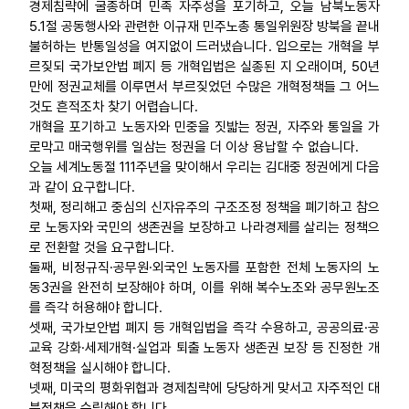
경제침략에 굴종하며 민족 자주성을 포기하고, 오늘 남북노동자
5.1절 공동행사와 관련한 이규재 민주노총 통일위원장 방북을 끝내
불허하는 반통일성을 여지없이 드러냈습니다. 입으로는 개혁을 부
르짖되 국가보안법 폐지 등 개혁입법은 실종된 지 오래이며, 50년
만에 정권교체를 이루면서 부르짖었던 수많은 개혁정책들 그 어느
것도 흔적조차 찾기 어렵습니다.
개혁을 포기하고 노동자와 민중을 짓밟는 정권, 자주와 통일을 가
로막고 매국행위를 일삼는 정권을 더 이상 용납할 수 없습니다.
오늘 세계노동절 111주년을 맞이해서 우리는 김대중 정권에게 다음
과 같이 요구합니다.
첫째, 정리해고 중심의 신자유주의 구조조정 정책을 폐기하고 참으
로 노동자와 국민의 생존권을 보장하고 나라경제를 살리는 정책으
로 전환할 것을 요구합니다.
둘째, 비정규직·공무원·외국인 노동자를 포함한 전체 노동자의 노
동3권을 완전히 보장해야 하며, 이를 위해 복수노조와 공무원노조
를 즉각 허용해야 합니다.
셋째, 국가보안법 폐지 등 개혁입법을 즉각 수용하고, 공공의료·공
교육 강화·세제개혁·실업과 퇴출 노동자 생존권 보장 등 진정한 개
혁정책을 실시해야 합니다.
넷째, 미국의 평화위협과 경제침략에 당당하게 맞서고 자주적인 대
북정책을 수립해야 합니다.