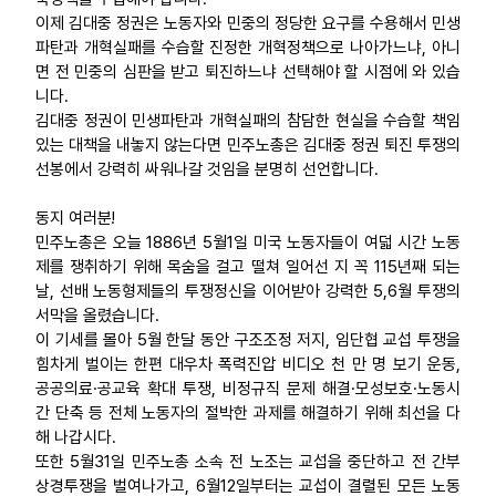
이제 김대중 정권은 노동자와 민중의 정당한 요구를 수용해서 민생
파탄과 개혁실패를 수습할 진정한 개혁정책으로 나아가느냐, 아니
면 전 민중의 심판을 받고 퇴진하느냐 선택해야 할 시점에 와 있습
니다.
김대중 정권이 민생파탄과 개혁실패의 참담한 현실을 수습할 책임
있는 대책을 내놓지 않는다면 민주노총은 김대중 정권 퇴진 투쟁의
선봉에서 강력히 싸워나갈 것임을 분명히 선언합니다.
동지 여러분!
민주노총은 오늘 1886년 5월1일 미국 노동자들이 여덟 시간 노동
제를 쟁취하기 위해 목숨을 걸고 떨쳐 일어선 지 꼭 115년째 되는
날, 선배 노동형제들의 투쟁정신을 이어받아 강력한 5,6월 투쟁의
서막을 올렸습니다.
이 기세를 몰아 5월 한달 동안 구조조정 저지, 임단협 교섭 투쟁을
힘차게 벌이는 한편 대우차 폭력진압 비디오 천 만 명 보기 운동,
공공의료·공교육 확대 투쟁, 비정규직 문제 해결·모성보호·노동시
간 단축 등 전체 노동자의 절박한 과제를 해결하기 위해 최선을 다
해 나갑시다.
또한 5월31일 민주노총 소속 전 노조는 교섭을 중단하고 전 간부
상경투쟁을 벌여나가고, 6월12일부터는 교섭이 결렬된 모든 노동