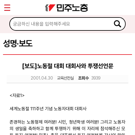
*
Sketchbook5, 스케치북5
마이페이지
소개
<
소식
성명·보도
Sketchbook5, 스케치북5
공지사항
[보도]노동절 대회 대회사와 투쟁선언문
성명·보도
2001.04.30
교육선전실
조회수
3939
기타 공고
노동상담
<자료1>
세계노동절 111주년 기념 노동자대회 대회사
자료
존경하는 노동형제 여러분! 시민, 청년학생 여러분! 그리고 노동자
의 생일을 축하하고 함께 투쟁하기 위해 이 자리에 참석해주신 모
부설기관