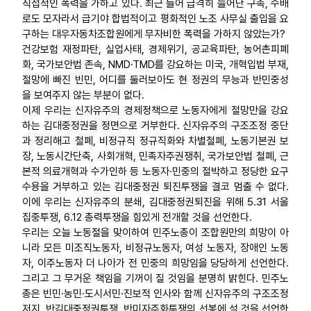
직접적인 폭력을 가하고 있다. 최근 들어 급격히 늘어난 구속, 수배
로도 모자라서 급기야 합법적이고 평화적인 노조 사무실 출입을 요
구하는 대우자동차조합원에게 무자비한 폭력을 가하지 않았는가?
건강보험 재정파탄, 실업사태, 경제위기, 공교육파탄, 농어촌피폐
화, 국가보안법 존속, NMD·TMD를 강요하는 미국, 개혁입법 부재,
절망에 빠진 빈민, 어디를 둘러보아도 현 정권의 무능과 반민중성
을 보여주지 않는 부분이 없다.
이제 우리는 신자유주의 경제정책으로 노동자에게 절망만을 강요
하는 김대중정권을 정면으로 거부한다. 신자유주의 구조조정 중단
과 정리해고 철폐, 비정규직 정규직화와 차별철폐, 노동기본권 보
장, 노동시간단축, 사회개혁, 민족자주권쟁취, 국가보안법 철폐, 근
본적 의료개혁과 수가인하 등 노동자·민중의 절박하고 정당한 요구
수용을 거부하고 있는 김대중정권 퇴진투쟁을 결코 멈출 수 없다.
이에 우리는 신자유주의 분쇄, 김대중정권퇴진을 위해 5.31 서울
집중투쟁, 6.12 총력투쟁을 힘있게 전개할 것을 선언한다.
우리는 오늘 노동절을 맞이하여 민주노총이 조합원만의 희망이 아
니라 모든 미조직노동자, 비정규노동자, 여성 노동자, 장애인 노동
자, 이주노동자 더 나아가 전 민중의 희망임을 당당하게 선언한다.
그리고 그 무거운 책임을 기꺼이 질 것임을 분명히 밝힌다. 민주노
총은 빈민·농민·도시서민·진보적 인사와 함께 신자유주의 구조조정
저지, 반김대중정권투쟁, 반미자주화투쟁의 선봉에 설 것을 선언한