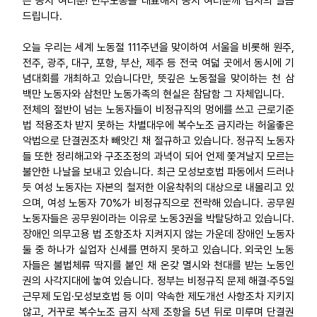
든 동지 여러분! 민주노총을 대표해서 동지 여러분께 감사의 말씀
드립니다.
업무
오늘 우리는 세계 노동절 111주년을 맞이하여 서울을 비롯해 원주,
전주, 광주, 대구, 포항, 부산, 제주 등 전국 여덟 곳에서 동시에 기
념대회를 개최하고 있습니다만, 뜻깊은 노동절을 맞이하는 천 삼
백만 노동자와 삼천만 노동가족의 현실은 참담함 그 자체입니다.
전체의 절반이 넘는 노동자들이 비정규직의 멍에를 쓰고 근로기준
법 적용조차 받지 못하는 차별대우에 복수노조 금지라는 허울좋은
악법으로 단결권조차 빼앗긴 채 절규하고 있습니다. 정규직 노동자
들 또한 정리해고와 구조조정의 과녁이 되어 언제 쫓겨날지 모르는
불안한 나날을 보내고 있습니다. 최근 모성보호법 파동에서 드러나
듯 여성 노동자는 자본의 철저한 이윤착취의 대상으로 내몰리고 있
으며, 여성 노동자 70%가 비정규직으로 전락해 있습니다. 공무원
노동자들은 공무원이라는 이유로 노동3권을 박탈당하고 있습니다.
장애인 의무고용 법 조항조차 지켜지지 않는 가운데 장애인 노동자
둘 중 하나가 실업자 신세를 면하지 못하고 있습니다. 외국인 노동
자들은 불법체류 딱지를 붙인 채 온갖 멸시와 천대를 받는 노동인
권의 사각지대에 놓여 있습니다. 정부는 비정규직 문제 해결·주5일
근무제 도입·모성보호법 등 이미 약속한 제도개선 사항조차 지키지
않고, 거꾸로 복수노조 금지 삭제 조항을 5년 뒤로 미루며 단결권