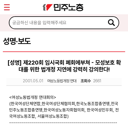
*
Sketchbook5, 스케치북5
마이페이지
소개
<
소식
성명·보도
Sketchbook5, 스케치북5
공지사항
[성명] 제220회 임시국회 폐회에부쳐 - 모성보호 확
성명·보도
대를 위한 법개정 지연에 강력히 강의한다!
기타 공고
2001.05.01
여성노동법개정 연대
조회수
2661
노동상담
<여성노동법개정 연대회의>
(한국여성단체연합,한국여성단체협의회,한국노동조합총연맹,전국
자료
민주노동조합총연맹,한국여성노동자회협의회, 한국여성민우회, 전
국여성노동조합, 서울여성노동조합)
------------------------------------------------------
부설기관