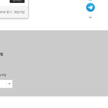
D/PW 찾기
|
회원가입
방침
g.org