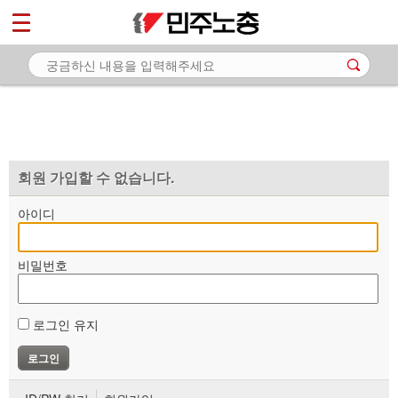
*
마이페이지
소개
<
소식
노동상담
자료
회원 가입할 수 없습니다.
부설기관
아이디
업무
비밀번호
로그인 유지