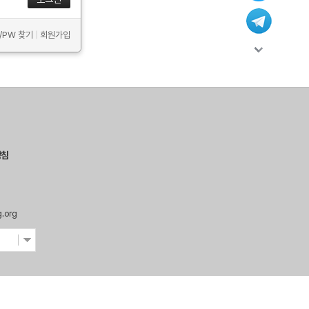
D/PW 찾기
|
회원가입
방침
g.org