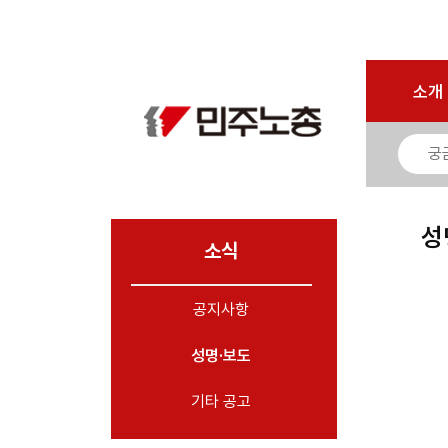
마이페이지
소개
<
소개
소식
- 공지사항
- 성명·보도
- 기타 공고
성
소식
노동상담
공지사항
자료
성명·보도
부설기관
업무
기타 공고