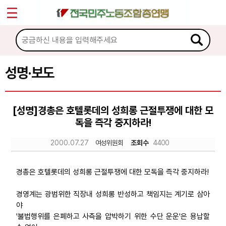
*
Sketchbook5, 스케치북5
마이페이지
소개
<
소식
성명·보도
Sketchbook5, 스케치북5
공지사항
[성명]경총은 호텔롯데의 성희롱 근절투쟁에 대한 모
성명·보도
독을 즉각 중지하라!
기타 공고
2000.07.27
여성위원회
조회수
4400
노동상담
경총은 호텔롯데의 성희롱 근절투쟁에 대한 모독을 즉각 중지하라!
자료
경영계는 광범위한 직장내 성희롱 반성하고 책임지는 계기로 삼아
야
'불법행위를 은폐하고 사측을 압박하기 위한 수단 운운'은 용납할
부설기관