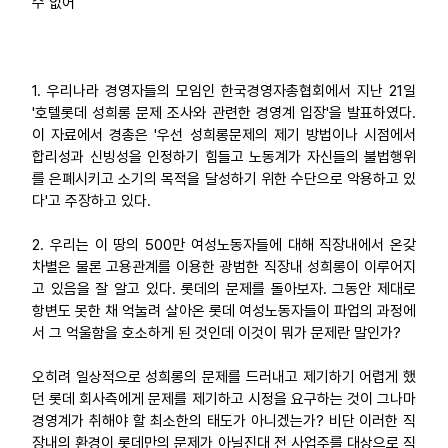
수 없어
업무
1. 우리나라 경영자들의 모임인 한국경영자총협회에서 지난 21일
'호텔롯데 성희롱 문제 조사와 관련한 경영계 입장'을 발표하였다.
이 자료에서 경총은 '우선 성희롱문제의 제기 방법이나 시점에서
합리성과 신빙성을 인정하기 힘들고 노동계가 자신들의 불법행위
를 은폐시키고 소기의 목적을 달성하기 위한 수단으로 악용하고 있
다'고 주장하고 있다.
2. 우리는 이 땅의 500만 여성노동자들에 대해 직장내에서 온갖
차별은 물론 고용관계를 이용한 광범한 직장내 성희롱이 이루어지
고 있음을 잘 알고 있다. 롯데의 문제를 돌아보자. 그동안 제대로
항변도 못한 채 억눌려 살아온 롯데 여성노동자들이 파업의 과정에
서 그 억울함을 호소하게 된 것인데 이것이 뭐가 문제란 말인가?
오히려 일상적으로 성희롱의 문제를 드러내고 제기하기 어렵게 했
던 롯데 회사측에게 문제를 제기하고 시정을 요구하는 것이 그나마
경영계가 취해야 할 최소한의 태도가 아니겠는가? 비단 이러한 직
장내의 환경이 롯데만의 문제가 아닐진대 전 사업주를 대상으로 직