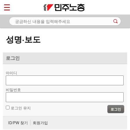
*
마이페이지
소개
<
소식
성명·보도
- 공지사항
- 성명·보도
로그인
- 기타 공고
아이디
노동상담
비밀번호
자료
부설기관
로그인 유지
로그인
업무
ID/PW 찾기
회원가입