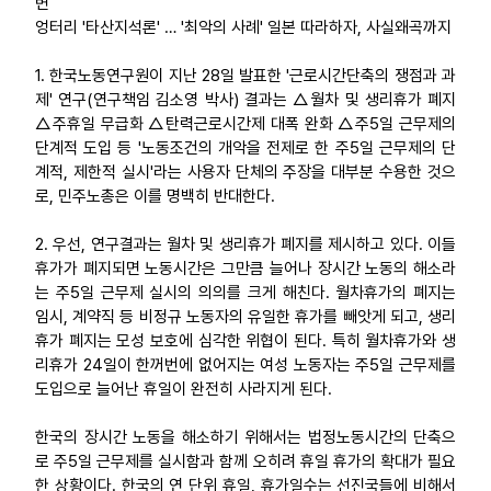
변
엉터리 '타산지석론' … '최악의 사례' 일본 따라하자, 사실왜곡까지
업무
1. 한국노동연구원이 지난 28일 발표한 '근로시간단축의 쟁점과 과
제' 연구(연구책임 김소영 박사) 결과는 △월차 및 생리휴가 폐지
△주휴일 무급화 △탄력근로시간제 대폭 완화 △주5일 근무제의
단계적 도입 등 '노동조건의 개악을 전제로 한 주5일 근무제의 단
계적, 제한적 실시'라는 사용자 단체의 주장을 대부분 수용한 것으
로, 민주노총은 이를 명백히 반대한다.
2. 우선, 연구결과는 월차 및 생리휴가 폐지를 제시하고 있다. 이들
휴가가 폐지되면 노동시간은 그만큼 늘어나 장시간 노동의 해소라
는 주5일 근무제 실시의 의의를 크게 해친다. 월차휴가의 폐지는
임시, 계약직 등 비정규 노동자의 유일한 휴가를 빼앗게 되고, 생리
휴가 폐지는 모성 보호에 심각한 위협이 된다. 특히 월차휴가와 생
리휴가 24일이 한꺼번에 없어지는 여성 노동자는 주5일 근무제를
도입으로 늘어난 휴일이 완전히 사라지게 된다.
한국의 장시간 노동을 해소하기 위해서는 법정노동시간의 단축으
로 주5일 근무제를 실시함과 함께 오히려 휴일 휴가의 확대가 필요
한 상황이다. 한국의 연 단위 휴일, 휴가일수는 선진국들에 비해서