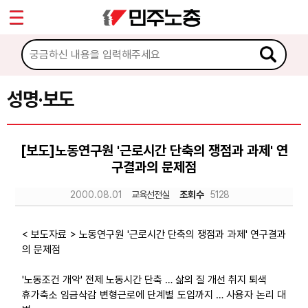
*
Sketchbook5, 스케치북5
마이페이지
소개
<
소식
성명·보도
Sketchbook5, 스케치북5
공지사항
[보도]노동연구원 '근로시간 단축의 쟁점과 과제' 연
성명·보도
구결과의 문제점
기타 공고
2000.08.01
교육선전실
조회수
5128
노동상담
< 보도자료 > 노동연구원 '근로시간 단축의 쟁점과 과제' 연구결과
의 문제점
자료
'노동조건 개악' 전제 노동시간 단축 … 삶의 질 개선 취지 퇴색
휴가축소 임금삭감 변형근로에 단계별 도입까지 … 사용자 논리 대
부설기관