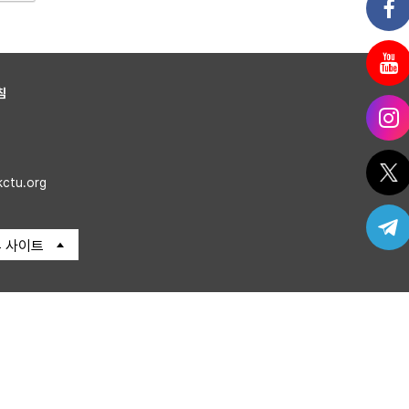
침
kctu.org
 사이트