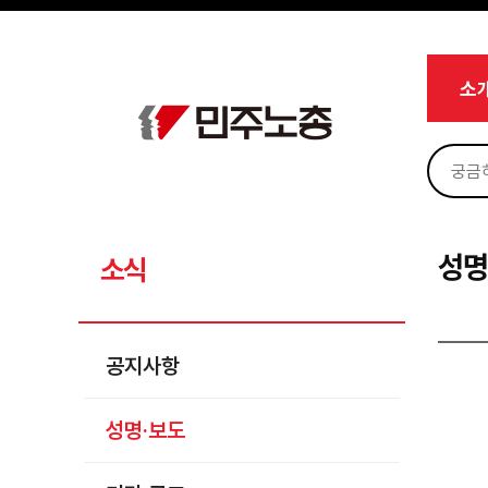
메뉴 건너뛰기
로그인
회원가입
마이페이지
소개
소
<
소식
공지사항
성명·보도
기타 공고
성명
소식
노동상담
자료
공지사항
부설기관
성명·보도
업무