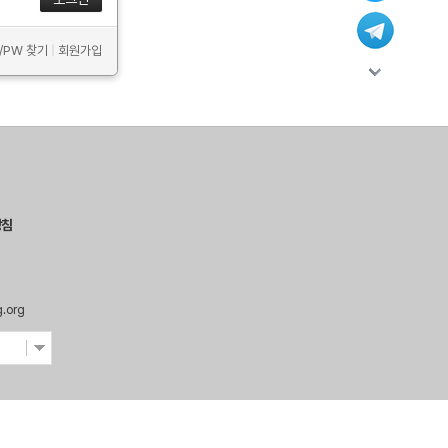
D/PW 찾기
|
회원가입
방침
g.org