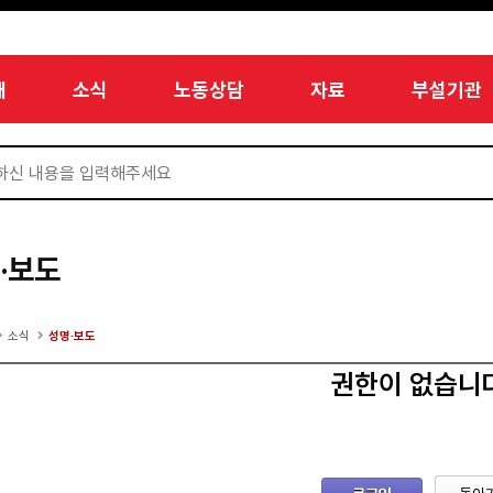
개
소식
노동상담
자료
부설기관
·보도
소식
성명·보도
권한이 없습니