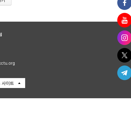
가기
침
kctu.org
 사이트