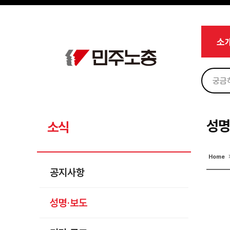
메뉴 건너뛰기
로그인
회원가입
마이페이지
소개
소
<
소식
공지사항
성명·보도
기타 공고
성명
소식
노동상담
Home
자료
공지사항
부설기관
성명·보도
업무