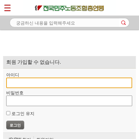
*
마이페이지
소개
<
소식
노동상담
자료
회원 가입할 수 없습니다.
부설기관
아이디
업무
비밀번호
로그인 유지