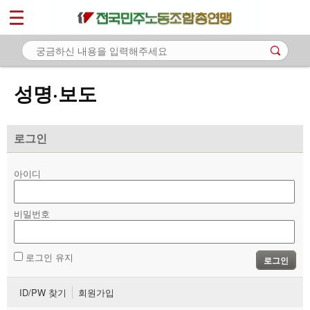
*
마이페이지
소개
<
소식
성명·보도
- 공지사항
- 성명·보도
로그인
- 기타 공고
아이디
노동상담
비밀번호
자료
부설기관
로그인 유지
로그인
업무
ID/PW 찾기
회원가입