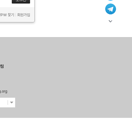
D/PW 찾기
|
회원가입
방침
g.org