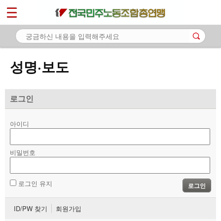
*
마이페이지
소개
<
소식
성명·보도
- 공지사항
- 성명·보도
로그인
- 기타 공고
아이디
노동상담
비밀번호
자료
부설기관
로그인 유지
로그인
업무
ID/PW 찾기
회원가입