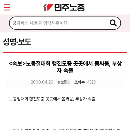
*
Sketchbook5, 스케치북5
마이페이지
소개
<
소식
성명·보도
Sketchbook5, 스케치북5
공지사항
<속보>노동절대회 행진도중 곳곳에서 몸싸움, 부상
성명·보도
자 속출
기타 공고
2000.04.29
정보통신
조회수
4323
노동상담
노동절대회 행진도중 곳곳에서 몸싸움, 부상자 속출
자료
부설기관