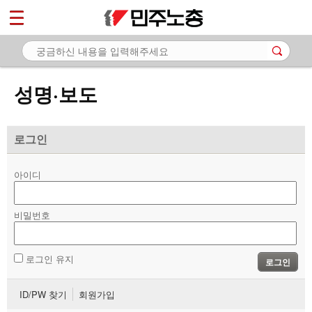
*
마이페이지
소개
<
소식
성명·보도
- 공지사항
- 성명·보도
로그인
- 기타 공고
아이디
노동상담
비밀번호
자료
부설기관
로그인 유지
로그인
업무
ID/PW 찾기
회원가입