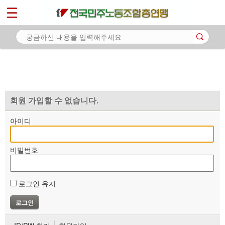
*
마이페이지
소개
<
소식
노동상담
자료
회원 가입할 수 없습니다.
부설기관
아이디
업무
비밀번호
로그인 유지