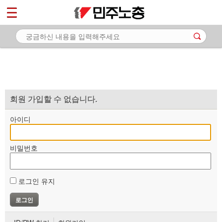
*
마이페이지
소개
<
소식
노동상담
자료
회원 가입할 수 없습니다.
부설기관
아이디
업무
비밀번호
로그인 유지