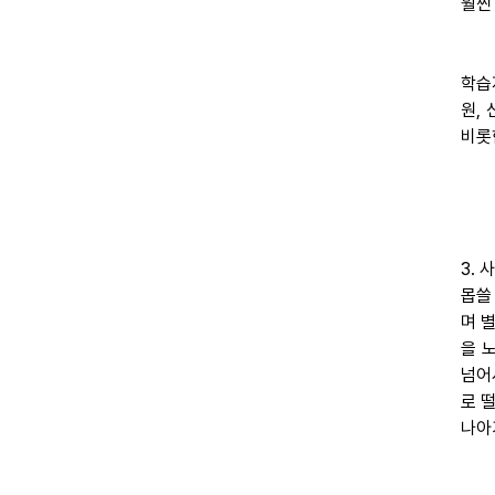
훨씬
학습
원,
비롯
3.
몹쓸
며 
을 
넘어
로 
나아