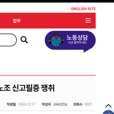
*
ENGLISH SITE
업무
노동상담
지금 클릭하세요
사노조 신고필증 쟁취
작성일
1999.12.17
작성자
교육선전실
조회수
9901