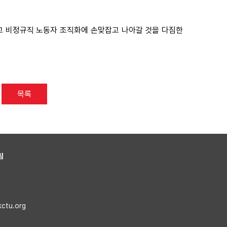
고 비정규직 노동자 조직화에 손맞잡고 나아갈 것을 다짐한
목록
침
kctu.org