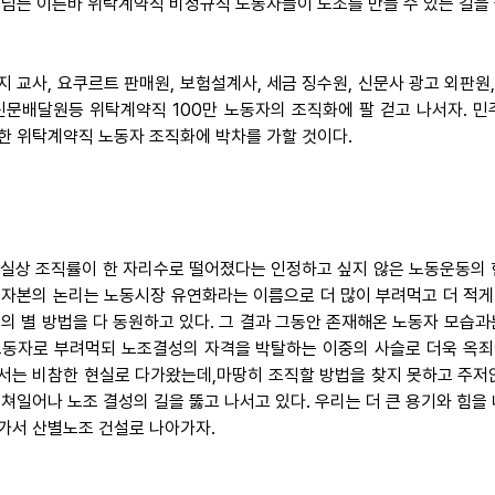
 넘는 이른바 위탁계약직 비정규직 노동자들이 노조를 만들 수 있는 길을 
지 교사, 요쿠르트 판매원, 보험설계사, 세금 징수원, 신문사 광고 외판원
 신문배달원등 위탁계약직 100만 노동자의 조직화에 팔 걷고 나서자. 
한 위탁계약직 노동자 조직화에 박차를 가할 것이다.
 사실상 조직률이 한 자리수로 떨어졌다는 인정하고 싶지 않은 노동운동의
 자본의 논리는 노동시장 유연화라는 이름으로 더 많이 부려먹고 더 적게
별의 별 방법을 다 동원하고 있다. 그 결과 그동안 존재해온 노동자 모습
노동자로 부려먹되 노조결성의 자격을 박탈하는 이중의 사슬로 더욱 옥죄어 
서는 비참한 현실로 다가왔는데,마땅히 조직할 방법을 찾지 못하고 주저
떨쳐일어나 노조 결성의 길을 뚫고 나서고 있다. 우리는 더 큰 용기와 힘
가서 산별노조 건설로 나아가자.