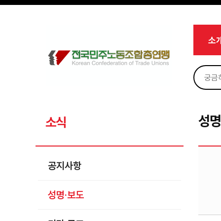
메뉴 건너뛰기
로그인
회원가입
Sketchbook5, 스케치북5
마이페이지
소개
소
<
소식
공지사항
Sketchbook5, 스케치북5
성명·보도
기타 공고
성명
소식
노동상담
자료
공지사항
부설기관
성명·보도
업무