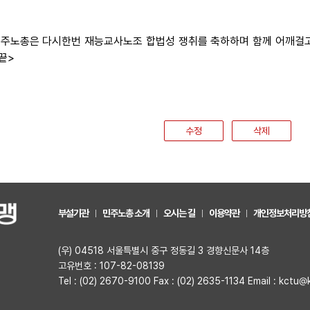
 민주노총은 다시한번 재능교사노조 합법성 쟁취를 축하하며 함께 어깨걸
<끝>
수정
삭제
부설기관
민주노총 소개
오시는 길
이용약관
개인정보처리방
(우) 04518 서울특별시 중구 정동길 3 경향신문사 14층
고유번호 : 107-82-08139
Tel : (02) 2670-9100 Fax : (02) 2635-1134 Email : kctu@