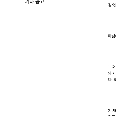
기타 공고
경축
마침
1.
와 
다.
2.