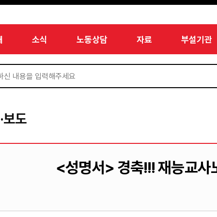
개
소식
노동상담
자료
부설기관
·보도
<성명서> 경축!!! 재능교