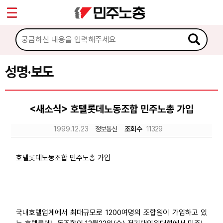
*
Sketchbook5, 스케치북5
마이페이지
소개
<
소식
성명·보도
Sketchbook5, 스케치북5
공지사항
<새소식> 호텔롯데노동조합 민주노총 가입
성명·보도
1999.12.23
정보통신
조회수
11329
기타 공고
노동상담
호텔롯데노동조합 민주노총 가입
자료
국내호텔업계에서 최대규모로 1200여명의 조합원이 가입하고 있
부설기관