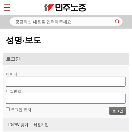
*
마이페이지
소개
<
소식
성명·보도
- 공지사항
- 성명·보도
로그인
- 기타 공고
아이디
노동상담
비밀번호
자료
부설기관
로그인 유지
로그인
업무
ID/PW 찾기
회원가입