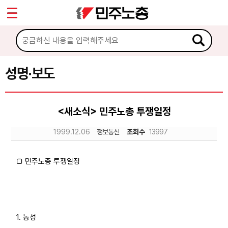
*
Sketchbook5, 스케치북5
마이페이지
소개
<
소식
성명·보도
Sketchbook5, 스케치북5
공지사항
<새소식> 민주노총 투쟁일정
성명·보도
1999.12.06
정보통신
조회수
13997
기타 공고
노동상담
□ 민주노총 투쟁일정
자료
1. 농성
부설기관