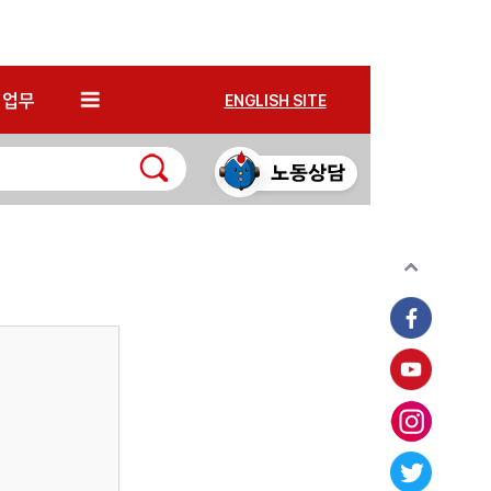
*
업무
ENGLISH SITE