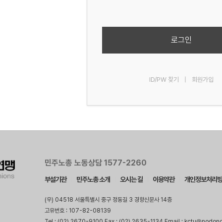
로그인
ID/PW 찾기
|
회원가입
민주노총 노동상담 1577-2260
부설기관
민주노총 소개
오시는 길
이용약관
개인정보처리
(우) 04518 서울특별시 중구 정동길 3 경향신문사 14층
고유번호 : 107-82-08139
Tel : (02) 2670-9100 Fax : (02) 2635-1134 Email : kctu@nodon