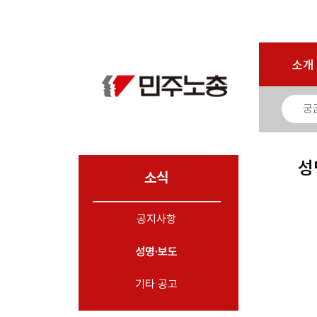
로그인
회원가입
마이페이지
소개
<
소개
소식
- 공지사항
- 성명·보도
- 기타 공고
성
소식
노동상담
공지사항
자료
성명·보도
부설기관
업무
기타 공고