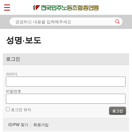
*
마이페이지
소개
<
소식
성명·보도
- 공지사항
- 성명·보도
로그인
- 기타 공고
아이디
노동상담
비밀번호
자료
부설기관
로그인 유지
로그인
업무
ID/PW 찾기
회원가입