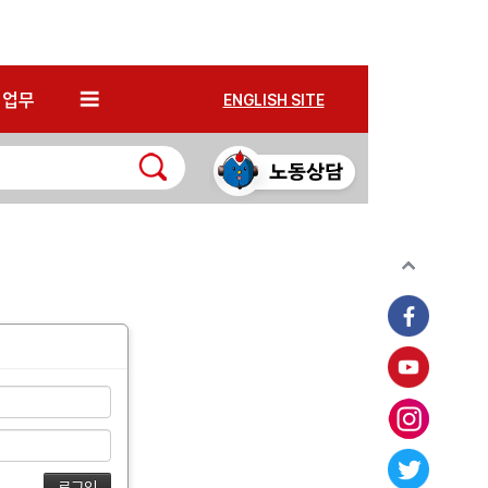
*
업무
ENGLISH SITE