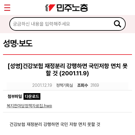
*
Sketchbook5, 스케치북5
마이페이지
소개
<
소식
성명·보도
Sketchbook5, 스케치북5
공지사항
[성명]건강보험 재정분리 강행하면 국민저항 면치 못
성명·보도
할 것 (2001.11.9)
기타 공고
2001.12.19
정책기획실
조회수
3169
노동상담
첨부파일
다운로드
복지한마당정책자료집.hwp
자료
건강보험 재정분리 강행하면 국민 저항 면치 못할 것
부설기관