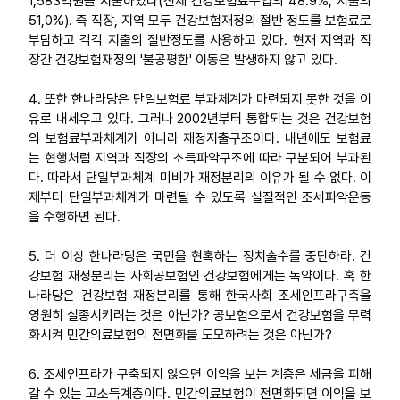
1,583억원을 지출하였다(전체 건강보험료수입의 48.9%, 지출의
51,0%). 즉 직장, 지역 모두 건강보험재정의 절반 정도를 보험료로
부담하고 각각 지출의 절반정도를 사용하고 있다. 현재 지역과 직
장간 건강보험재정의 '불공평한' 이동은 발생하지 않고 있다.
4. 또한 한나라당은 단일보험료 부과체계가 마련되지 못한 것을 이
유로 내세우고 있다. 그러나 2002년부터 통합되는 것은 건강보험
의 보험료부과체계가 아니라 재정지출구조이다. 내년에도 보험료
는 현행처럼 지역과 직장의 소득파악구조에 따라 구분되어 부과된
다. 따라서 단일부과체계 미비가 재정분리의 이유가 될 수 없다. 이
제부터 단일부과체계가 마련될 수 있도록 실질적인 조세파악운동
을 수행하면 된다.
5. 더 이상 한나라당은 국민을 현혹하는 정치술수를 중단하라. 건
강보험 재정분리는 사회공보험인 건강보험에게는 독약이다. 혹 한
나라당은 건강보험 재정분리를 통해 한국사회 조세인프라구축을
영원히 실종시키려는 것은 아닌가? 공보험으로서 건강보험을 무력
화시켜 민간의료보험의 전면화를 도모하려는 것은 아닌가?
6. 조세인프라가 구축되지 않으면 이익을 보는 계층은 세금을 피해
갈 수 있는 고소득계층이다. 민간의료보험이 전면화되면 이익을 보