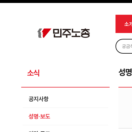
메뉴 건너뛰기
로그인
회원가입
Sketchbook5, 스케치북5
마이페이지
소개
소
<
소식
공지사항
Sketchbook5, 스케치북5
성명·보도
기타 공고
성명
소식
노동상담
자료
공지사항
부설기관
성명·보도
업무