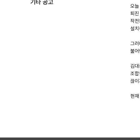
기타 공고
오늘
퇴진
작전
설치
그러
불어
김대
조합
끊이
현재