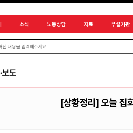
개
소식
노동상담
자료
부설기관
·보도
[상황정리] 오늘 집