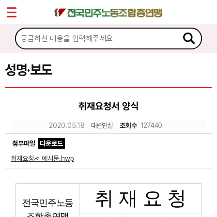
*
Sketchbook5, 스케치북5
마이페이지
소개
<
소식
성명·보도
Sketchbook5, 스케치북5
공지사항
취재요청서 양식
성명·보도
2020.05.18
대변인실
조회수
127440
기타 공고
첨부파일
다운로드
노동상담
취재요청서 예시문.hwp
자료
취 재 요 청
전국민주노동
부설기관
조합총연맹