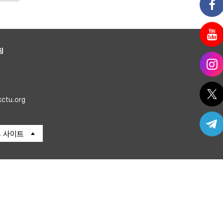
침
kctu.org
 사이트