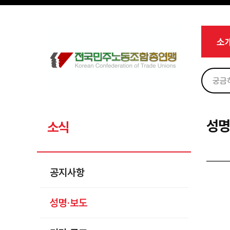
메뉴 건너뛰기
로그인
회원가입
마이페이지
소개
소
<
소식
공지사항
성명·보도
기타 공고
성명
소식
노동상담
자료
공지사항
부설기관
성명·보도
업무