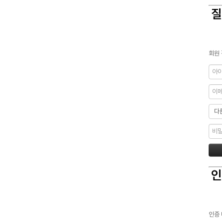
질
회원 
인
인증 