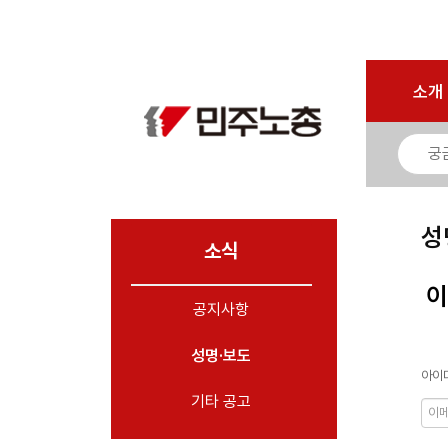
로그인
회원가입
마이페이지
소개
<
소개
소식
- 공지사항
- 성명·보도
- 기타 공고
성
소식
노동상담
이
공지사항
자료
성명·보도
부설기관
아이디
업무
기타 공고