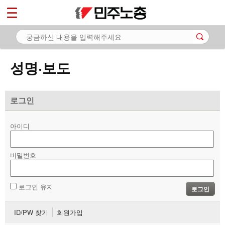
*
마이페이지
소개
<
소식
성명·보도
- 공지사항
- 성명·보도
로그인
- 기타 공고
아이디
노동상담
비밀번호
자료
부설기관
로그인 유지
로그인
업무
ID/PW 찾기
회원가입