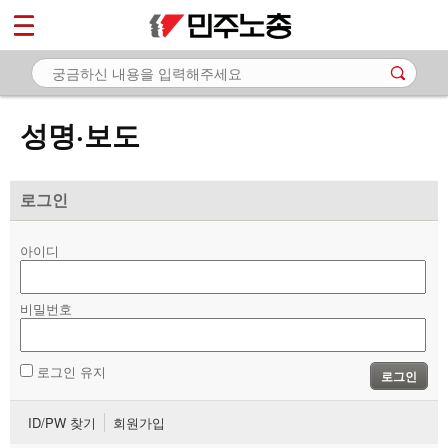
*
마이페이지
소개
<
소식
성명·보도
- 공지사항
- 성명·보도
로그인
- 기타 공고
아이디
노동상담
비밀번호
자료
부설기관
로그인 유지
로그인
업무
ID/PW 찾기
회원가입