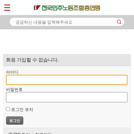
*
마이페이지
소개
<
소식
노동상담
자료
회원 가입할 수 없습니다.
부설기관
아이디
업무
비밀번호
로그인 유지