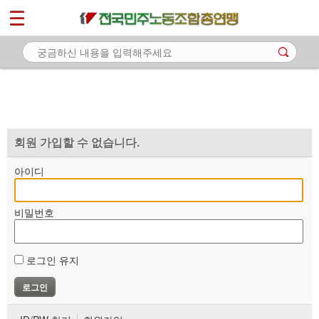
*
마이페이지
소개
<
소식
노동상담
자료
회원 가입할 수 없습니다.
부설기관
아이디
업무
비밀번호
로그인 유지