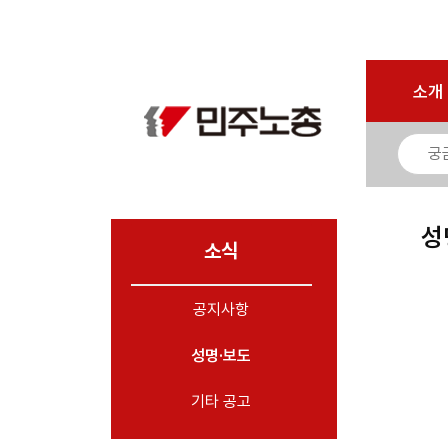
로그인
회원가입
마이페이지
소개
<
소개
소식
- 공지사항
- 성명·보도
- 기타 공고
성
소식
노동상담
공지사항
자료
성명·보도
부설기관
업무
기타 공고