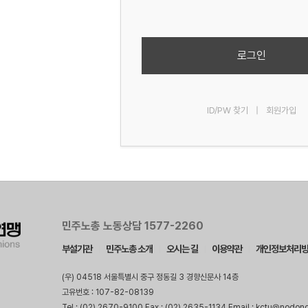
로그인
ID/PW 찾기
|
회원가입
민주노총 노동상담 1577-2260
부설기관
민주노총 소개
오시는 길
이용약관
개인정보처리
(우) 04518 서울특별시 중구 정동길 3 경향신문사 14층
고유번호 : 107-82-08139
Tel : (02) 2670-9100 Fax : (02) 2635-1134 Email : kctu@nodon