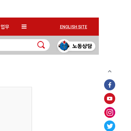
*
업무
ENGLISH SITE