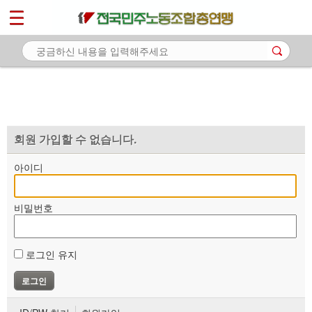
*
마이페이지
소개
<
소식
노동상담
자료
회원 가입할 수 없습니다.
부설기관
아이디
업무
비밀번호
로그인 유지